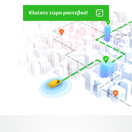
Κλείστε τώρα ραντεβού!