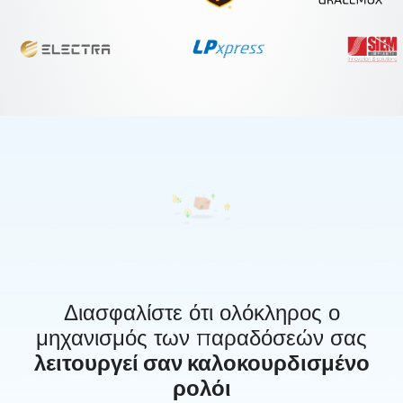
Διασφαλίστε ότι ολόκληρος ο
μηχανισμός των παραδόσεών σας
λειτουργεί σαν καλοκουρδισμένο
ρολόι