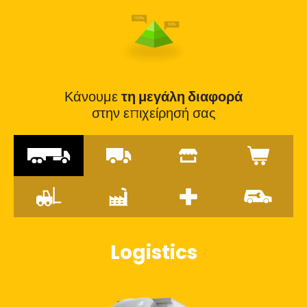
Κάνουμε
τη μεγάλη διαφορά
στην επιχείρησή σας
Logistics