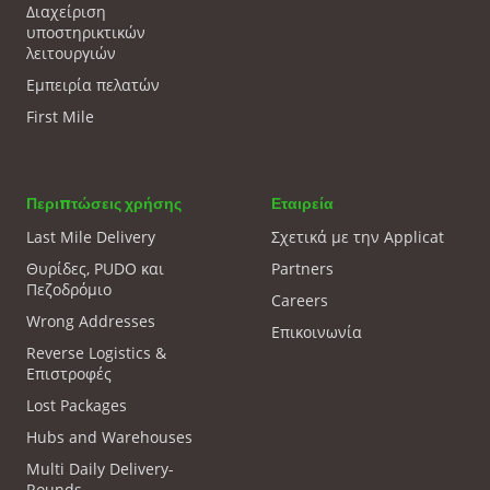
Διαχείριση
υποστηρικτικών
λειτουργιών
Εμπειρία πελατών
First Mile
Περιπτώσεις χρήσης
Εταιρεία
Last Mile Delivery
Σχετικά με την Applicat
Θυρίδες, PUDO και
Partners
Πεζοδρόμιο
Careers
Wrong Addresses
Επικοινωνία
Reverse Logistics &
Επιστροφές
Lost Packages
Hubs and Warehouses
Multi Daily Delivery-
Rounds