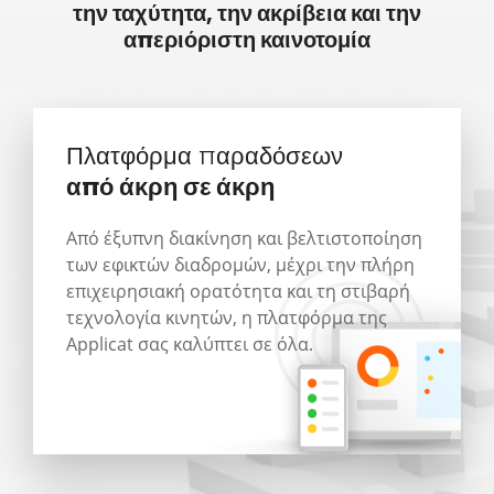
την ταχύτητα, την ακρίβεια και την
απεριόριστη καινοτομία
Πλατφόρμα παραδόσεων
από άκρη σε άκρη
Από έξυπνη διακίνηση και βελτιστοποίηση
των εφικτών διαδρομών, μέχρι την πλήρη
επιχειρησιακή ορατότητα και τη στιβαρή
τεχνολογία κινητών, η πλατφόρμα της
Applicat σας καλύπτει σε όλα.