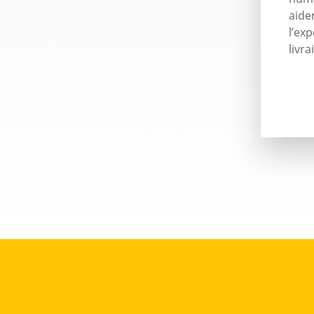
aider
l’exp
livra