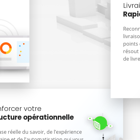
Livra
Rapi
Reconn
livrais
points 
résout
de livr
forcer votre
ucture opérationnelle
ase réelle du savoir, de l’expérience
ine et de l’automatisation qui vous