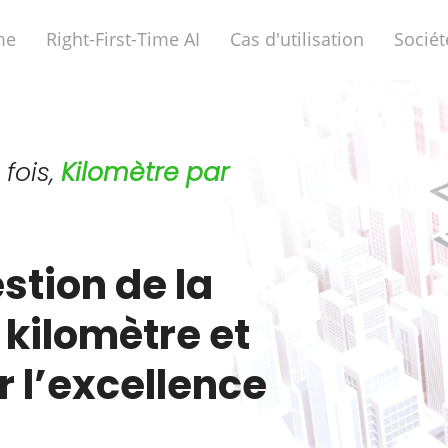
me
Right-First-Time AI
Cas d'utilisation
Sociét
fois,
Kilomètre par
stion de la
 kilomètre et
r l’excellence