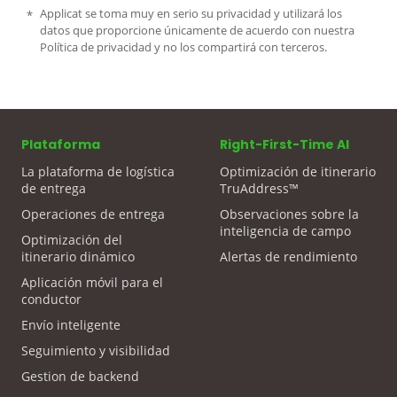
Applicat se toma muy en serio su privacidad y utilizará los
datos que proporcione únicamente de acuerdo con nuestra
Política de privacidad y no los compartirá con terceros.
Plataforma
Right-First-Time AI
La plataforma de logística
Optimización de itinerario
de entrega
TruAddress™
Operaciones de entrega
Observaciones sobre la
inteligencia de campo
Optimización del
itinerario dinámico
Alertas de rendimiento
Aplicación móvil para el
conductor
Envío inteligente
Seguimiento y visibilidad
Gestion de backend