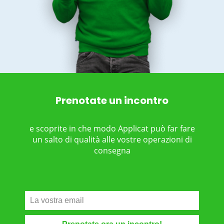
Prenotate un incontro
e scoprite in che modo Applicat può far fare
un salto di qualità alle vostre operazioni di
consegna