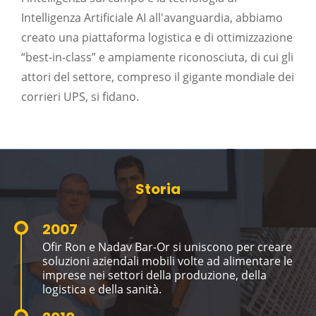
Intelligenza Artificiale AI all'avanguardia, abbiamo
creato una piattaforma logistica e di ottimizzazione
“best-in-class” e ampiamente riconosciuta, di cui gli
attori del settore, compreso il gigante mondiale dei
corrieri UPS, si fidano.
Storia
2007
Ofir Ron e Nadav Bar-Or si uniscono per creare
soluzioni aziendali mobili volte ad alimentare le
imprese nei settori della produzione, della
logistica e della sanità.